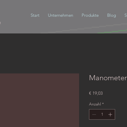
Start
Unternehmen
Produkte
Blog
S
g
Manometer
Preis
€ 19,03
Anzahl
*