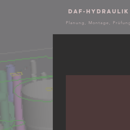
DAF-Hydraulik
Planung, Montage, Prüfun